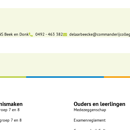
NS Beek en Donk
0492 - 463 382
delaarbeecke@commanderijcolleg
nismaken
Ouders en leerlingen
roep 7 en 8
Medezeggenschap
 groep 7 en 8
Examenreglement