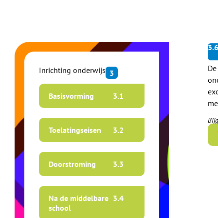
3.
De
Inrichting onderwijs
3
on
ex
Basisvorming
3.
1
me
Bij
Toelatingseisen
3.
2
Doorstroming
3.
3
Na de middelbare
3.
4
school