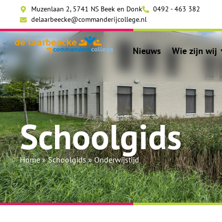
Muzenlaan 2, 5741 NS Beek en Donk
0492 - 463 382
delaarbeecke@commanderijcollege.nl
Nieuws
Wie zijn wij
Schoolgids
Home
»
Schoolgids
»
Onderwijstijd