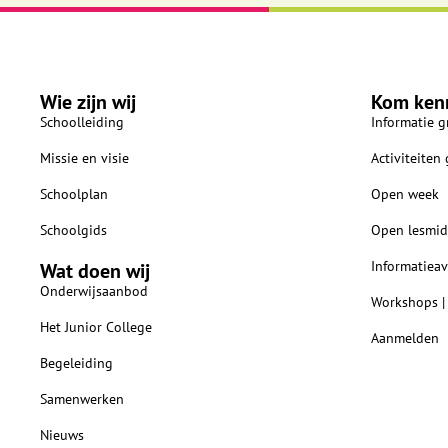
Wie zijn wij
Kom ken
Schoolleiding
Informatie g
Missie en visie
Activiteiten
Schoolplan
Open week
Schoolgids
Open lesmid
Informatiea
Wat doen wij
Onderwijsaanbod
Workshops |
Het Junior College
Aanmelden
Begeleiding
Samenwerken
Nieuws