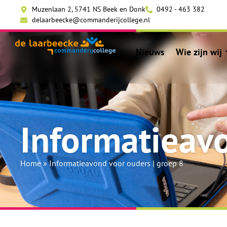
Muzenlaan 2, 5741 NS Beek en Donk
0492 - 463 382
delaarbeecke@commanderijcollege.nl
Nieuws
Wie zijn wij
Informatieavo
Home
»
Informatieavond voor ouders | groep 8