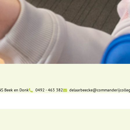
NS Beek en Donk
0492 - 463 382
delaarbeecke@commanderijcolleg