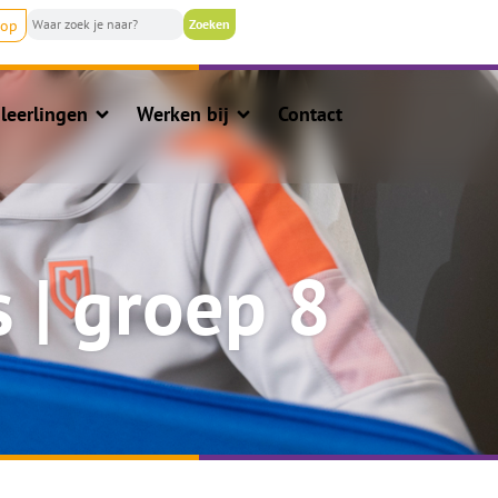
nop
leerlingen
Werken bij
Contact
 | groep 8