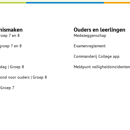
nismaken
Ouders en leerlingen
roep 7 en 8
Medezeggenschap
 groep 7 en 8
Examenreglement
Commanderij College app
dag | Groep 8
Meldpunt veiligheidsincidente
vond voor ouders | Groep 8
 Groep 7