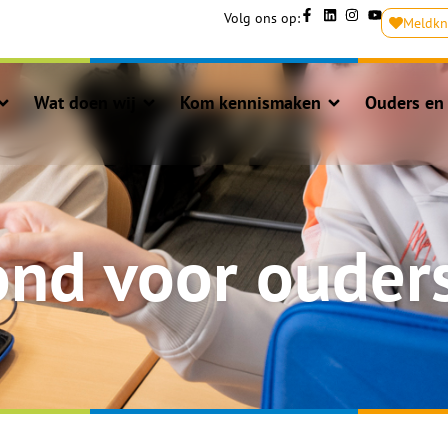
Volg ons op:
Meldk
Wat doen wij
Kom kennismaken
Ouders en 
nd voor ouders