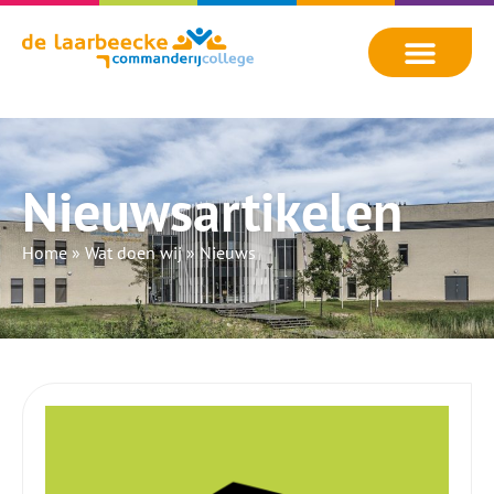
Nieuwsartikelen
Home
»
Wat doen wij
»
Nieuws