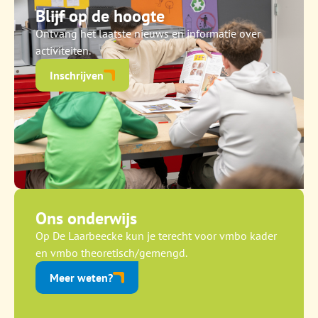
Blijf op de hoogte
Ontvang het laatste nieuws en informatie over
activiteiten.
Inschrijven
Ons onderwijs
Op De Laarbeecke kun je terecht voor vmbo kader
en vmbo theoretisch/gemengd.
Meer weten?