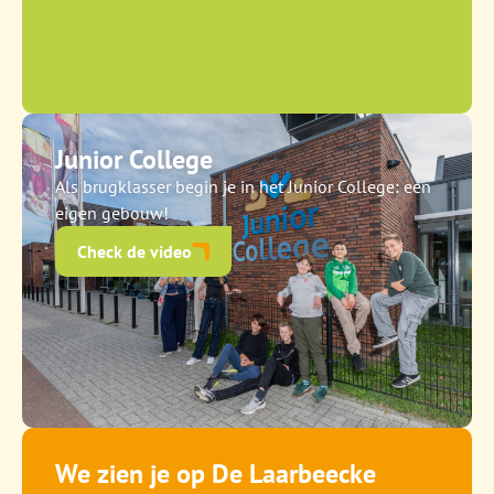
Junior College
Als brugklasser begin je in het Junior College: een
eigen gebouw!
Check de video
We zien je op De Laarbeecke