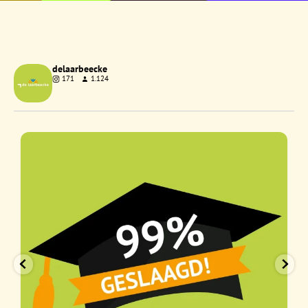
delaarbeecke
171
1.124