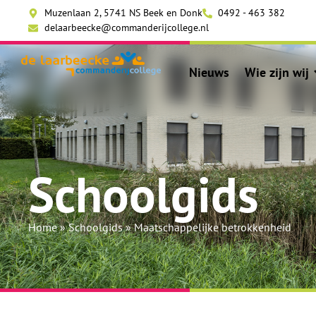
Muzenlaan 2, 5741 NS Beek en Donk
0492 - 463 382
delaarbeecke@commanderijcollege.nl
Nieuws
Wie zijn wij
Schoolgids
Home
»
Schoolgids
»
Maatschappelijke betrokkenheid