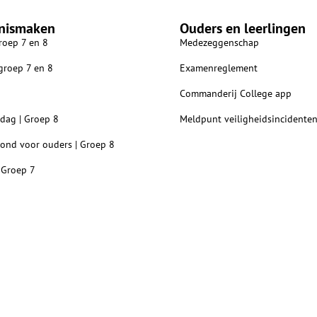
nismaken
Ouders en leerlingen
roep 7 en 8
Medezeggenschap
 groep 7 en 8
Examenreglement
Commanderij College app
dag | Groep 8
Meldpunt veiligheidsincidente
vond voor ouders | Groep 8
 Groep 7