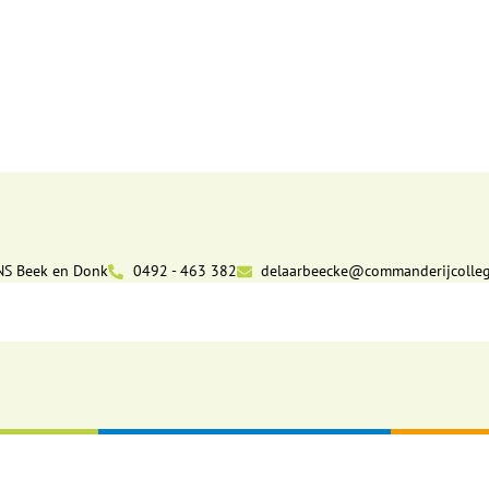
NS Beek en Donk
0492 - 463 382
delaarbeecke@commanderijcolleg