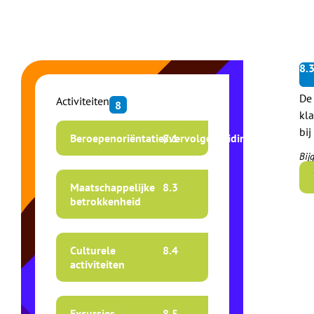
8.
De
Activiteiten
8
kl
bij
Beroepenoriëntatie/vervolgopleiding
8.
1
Bij
Maatschappelijke
8.
3
betrokkenheid
Culturele
8.
4
activiteiten
Excursies
8.
5