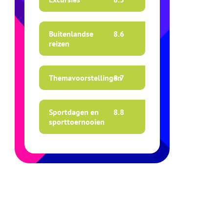
Buitenlandse
8.
6
reizen
Themavoorstellingen
8.
7
Sportdagen en
8.
8
sporttoernooien