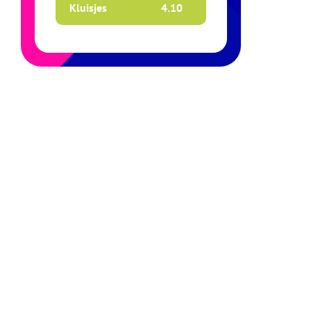
Kluisjes
4.
10