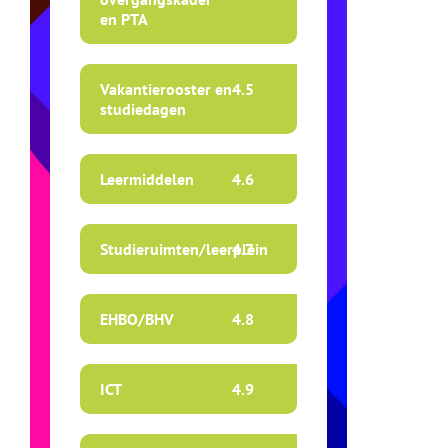
en PTA
Vakantierooster en
4.
5
studiedagen
Leermiddelen
4.
6
Studieruimten/leerplein
4.
7
EHBO/BHV
4.
8
ICT
4.
9