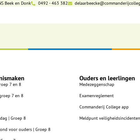
NS Beek en Donk
0492 - 463 382
delaarbeecke@commanderijcolleg
nismaken
Ouders en leerlingen
roep 7 en 8
Medezeggenschap
 groep 7 en 8
Examenreglement
Commanderij College app
dag | Groep 8
Meldpunt veiligheidsincidente
vond voor ouders | Groep 8