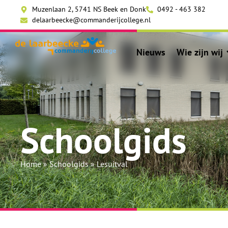
Muzenlaan 2, 5741 NS Beek en Donk
0492 - 463 382
delaarbeecke@commanderijcollege.nl
Nieuws
Wie zijn wij
Schoolgids
Home
»
Schoolgids
»
Lesuitval