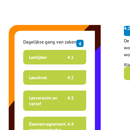
4.
De
Dagelijkse gang van zaken
4
wo
wo
Lestijden
4.
1
Bij
Lesuitval
4.
2
Lesverzuim en
4.
3
verlof
Examenreglement,
4.
4
overgangskader