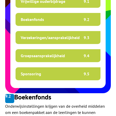
Vrijwillige ouderbijdrage
9.
1
Boekenfonds
9.
2
Verzekeringen/aansprakelijkheid
9.
3
Groepsaansprakelijkheid
9.
4
Sponsoring
9.
5
Boekenfonds
9.
2
Onderwijsinstellingen krijgen van de overheid middelen
om een boekenpakket aan de leerlingen te kunnen