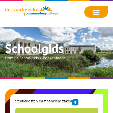
Schoolgids
Home
»
Schoolgids
»
Boekenfonds
Studiekosten en financiële zaken
9