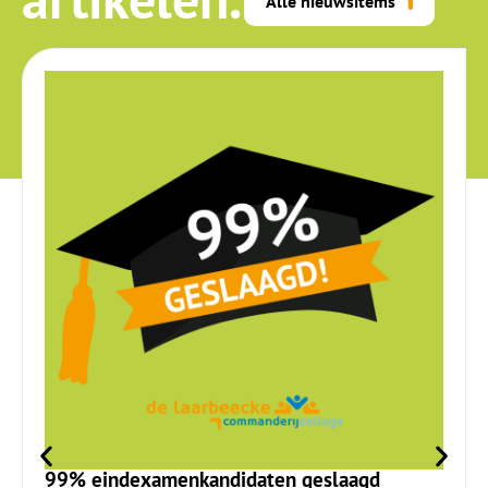
Alle nieuwsitems
99% eindexamenkandidaten geslaagd