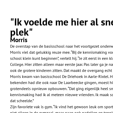
"Ik voelde me hier al sn
plek"
Morris
De overstap van de basisschool naar het voortgezet onderwi
Morris viel dat gelukkig reuze mee. “Bij de kennismaking von
school klein kunt beginnen”, vertelt hij. “Je zit eerst in een 
College. Hier zitten alleen maar eerste jaar. Pas later ga je
ook de grotere kinderen zitten. Dat maakt de overgang echt 
Morris kwam van basisschool De Driehoek in Aarle-Rixtel. H
bekenden had die ook naar De Laarbeecke gingen, moest hij
grotendeels opnieuw opbouwen. “Dat ging eigenlijk heel snel”
kennismaking had ik al meteen nieuwe vrienden. Ik maak so
dat scheelde.”
Zijn favoriete vak is gym. “Ik vind het gewoon leuk om sporti
niet alleen in de gymzaal, maar gaan ook padellen en tennis