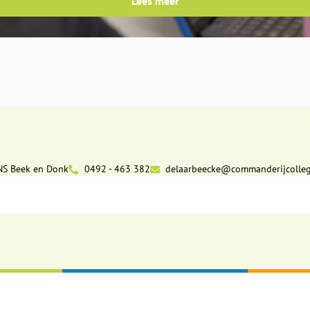
Lees meer
NS Beek en Donk
0492 - 463 382
delaarbeecke@commanderijcolleg