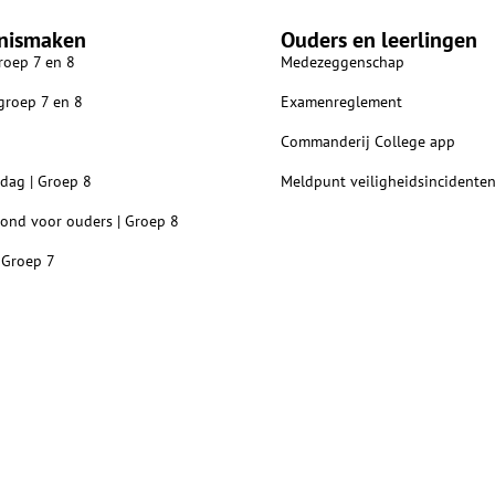
nismaken
Ouders en leerlingen
roep 7 en 8
Medezeggenschap
 groep 7 en 8
Examenreglement
Commanderij College app
dag | Groep 8
Meldpunt veiligheidsincidente
vond voor ouders | Groep 8
 Groep 7