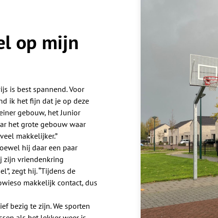
el op mijn
js is best spannend. Voor
d ik het fijn dat je op deze
kleiner gebouw, het Junior
 naar het grote gebouw waar
veel makkelijker.”
oewel hij daar een paar
 zijn vriendenkring
, zegt hij. “Tijdens de
wieso makkelijk contact, dus
ef bezig te zijn. We sporten
sen als het lekker weer is.