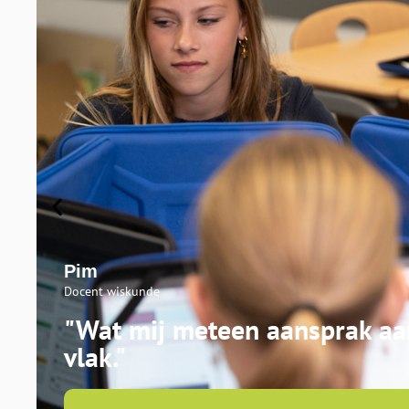
Pim
Docent wiskunde
"Wat mij meteen aansprak aan
vlak."